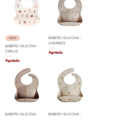
BABERO SILICONA -
NEW
CHERRIES
BABERO SILICONA -
CIRCUS
Agotado
Agotado
BABERO SILICONA -
BABERO SILICONA -
ROCKET SHIP
RAINBOW
Agotado
Precio
14,90 €