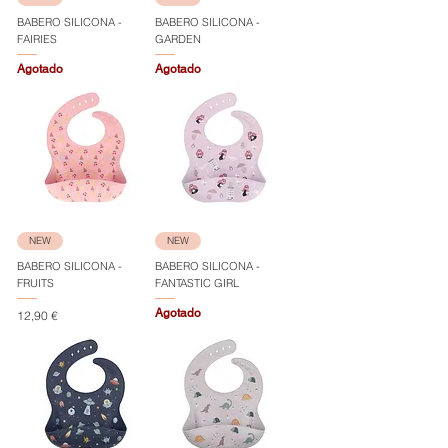
BABERO SILICONA -
BABERO SILICONA -
FAIRIES
GARDEN
Agotado
Agotado
NEW
NEW
BABERO SILICONA -
BABERO SILICONA -
FRUITS
FANTASTIC GIRL
Agotado
Precio
12,90 €