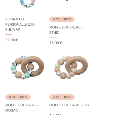
SONAJERO
5 COLORES
PERSONALIZADO -
MORDEDOR BASIC -
SUNRISE
ETNIC
Precio
22,90 €
Precio
18,90 €
6 COLORES
4 COLORES
MORDEDOR BASIC -
MORDEDOR BASIC - LILY
MOSAIC
Precio
18,90 €
Precio
18,90 €