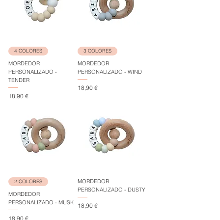
4 COLORES
3 COLORES
MORDEDOR
MORDEDOR
PERSONALIZADO -
PERSONALIZADO - WIND
TENDER
Precio
18,90 €
Precio
18,90 €
MORDEDOR
2 COLORES
PERSONALIZADO - DUSTY
MORDEDOR
PERSONALIZADO - MUSK
Precio
18,90 €
Precio
18,90 €