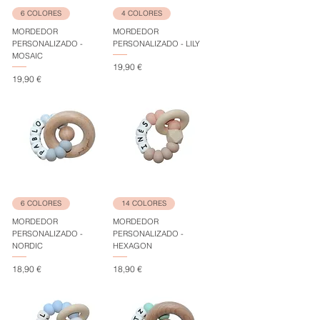
6 COLORES
4 COLORES
MORDEDOR
MORDEDOR
PERSONALIZADO -
PERSONALIZADO - LILY
MOSAIC
Precio
19,90 €
Precio
19,90 €
6 COLORES
14 COLORES
MORDEDOR
MORDEDOR
PERSONALIZADO -
PERSONALIZADO -
NORDIC
HEXAGON
Precio
Precio
18,90 €
18,90 €