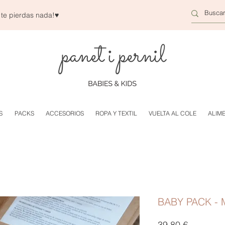
 te pierdas nada!
♥
S
PACKS
ACCESORIOS
ROPA Y TEXTIL
VUELTA AL COLE
ALIM
BABY PACK -
Precio
39,80 €