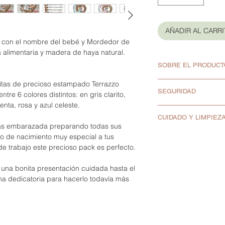
AÑADIR AL CARR
 con el nombre del bebé y Mordedor de
 alimentaria y madera de haya natural.
SOBRE EL PRODUCT
itas de precioso estampado Terrazzo
Pack de 2 artícu
SEGURIDAD
tre 6 colores distintos: en gris clarito,
Mordedor.
ta, rosa y azul celeste.
Chupetero y Mor
Al recibir los pro
de +0 meses.
CUIDADO Y LIMPIEZ
tienes alguna du
stás embarazada preparando todas sus
Para nombres de 
hola@panetiperni
Lavar antes del p
lo de nacimiento muy especial a tus
Hay vocales con ac
En Panet i Perni
Lavar la silicona
e trabajo este precioso pack es perfecto.
Ó, Ú y Ü (no hay À
proporcionar pro
Las piezas de ma
No hay puntos, ni l
cumplan con los 
agua.
on una bonita presentación cuidada hasta el
Sí­ hay Ñ.
Europea.
Hidratar las piez
una dedicatoria para hacerlo todavía más
Medida Chupeter
Una muestra de n
de oliva virgen ex
Medida Mordedor:
ensayada por un l
No hervir. No usa
Cuentas blandas 
bajo la normativa
Las pinzas y clip
alimenticio.
Chupeteros certif
contacto con agu
Cuentas de madera