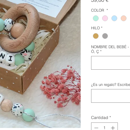
COLOR
*
HILO
*
NOMBRE DEL BEBÉ - ha
Ò, Ç
*
¿Es un regalo? Escribe
Cantidad
*