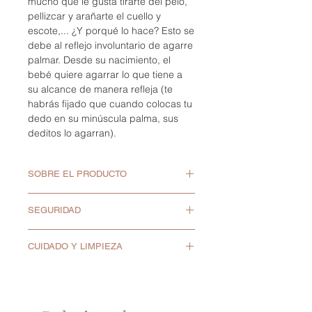
mucho que le gusta tirarte del pelo,
pellizcar y arañarte el cuello y
escote,... ¿Y porqué lo hace? Esto se
debe al reflejo involuntario de agarre
palmar. Desde su nacimiento, el
bebé quiere agarrar lo que tiene a
su alcance de manera refleja (te
habrás fijado que cuando colocas tu
dedo en su minúscula palma, sus
deditos lo agarran).
SOBRE EL PRODUCTO
Para bebés de +0 meses.
SEGURIDAD
Logitud: 72 cm para la
comodidad del bebé y la mamá
Al recibir el producto, revísalo con
mientras lo usan.
CUIDADO Y LIMPIEZA
cuidado y si tienes alguna duda
Fácil de limpiar.
escríbenos a
Lavar antes del primer uso.
Cuentas de madera de haya
hola@panetipernil.com.
Lavar la silicona a mano, con
natural, sin tintes ni barnices.
En Panet i Pernil nos
agua y jabón neutro.
Cuentas blandas 100%
comprometemos a proporcionar