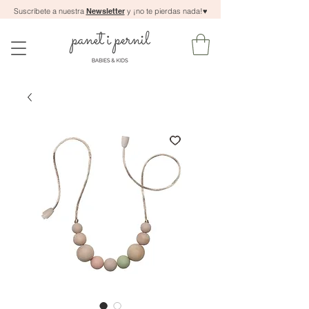
Suscríbete a nuestra
Newsletter
y ¡no te pierdas nada!
♥