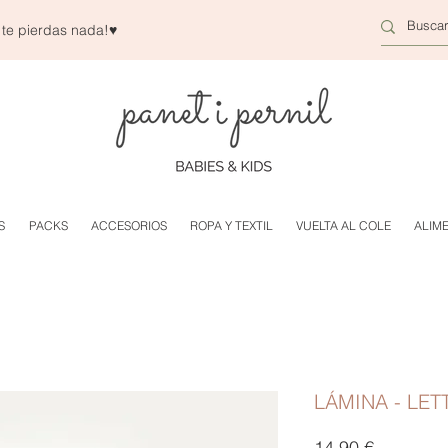
 te pierdas nada!
♥
S
PACKS
ACCESORIOS
ROPA Y TEXTIL
VUELTA AL COLE
ALIM
LÁMINA - LET
Precio
14,90 €