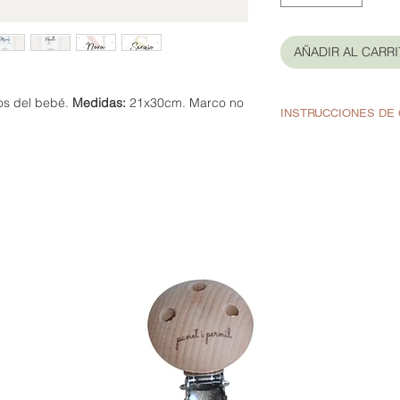
AÑADIR AL CARR
os del bebé.
Medidas:
21x30cm. Marco no
INSTRUCCIONES DE
No limpiar con a
Los colores puede
sol incide direct
Las láminas Panet