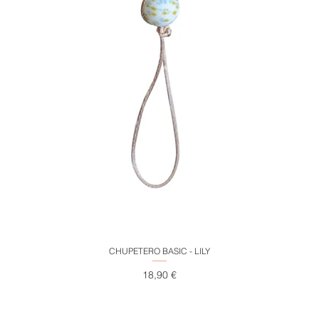
Vista rápida
CHUPETERO BASIC - LILY
Precio
18,90 €