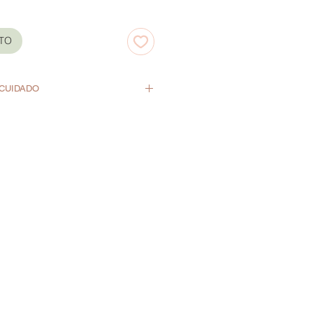
ITO
 CUIDADO
gua ni paño húmedo.
n perder intensidad si la luz del
amente sobre la lámina.
 i Pernil no son un juguete.