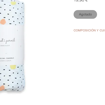
Agotado
COMPOSICIÓN Y CU
70% bambú + 30%
Lavar en frío y e
No usar secadora
Se aconseja no p
Con los primeros
poco de tejido.