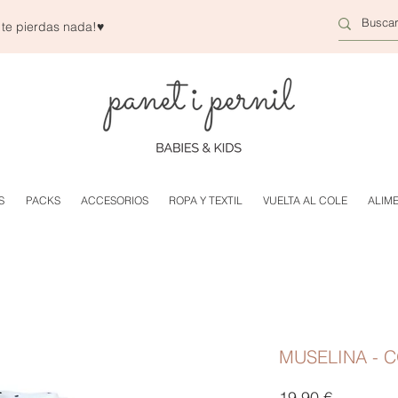
 te pierdas nada!
♥
S
PACKS
ACCESORIOS
ROPA Y TEXTIL
VUELTA AL COLE
ALIM
MUSELINA - 
Precio
19,90 €