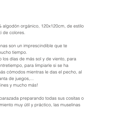
algodón orgánico, 120x120cm, de estilo
i de colores.
inas son un imprescindible que te
mucho tiempo.
o los días de más sol y de viento, para
tretiempo, para limpiarle si se ha
s cómodos mientras le das el pecho, al
nta de juegos,...
gines y mucho más!
barazada preparando todas sus cositas o
miento muy útil y práctico, las muselinas