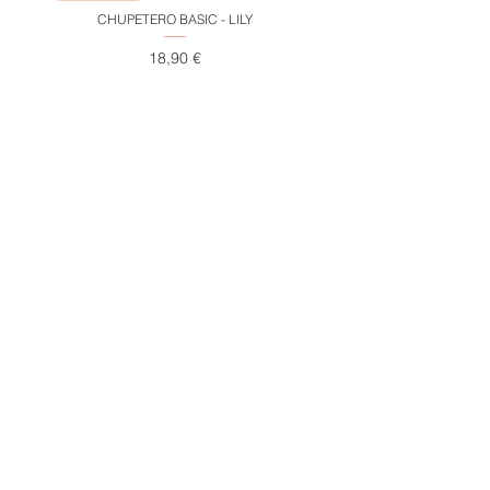
CHUPETERO BASIC - LILY
ARCO IRIS APILABLES - TR
Precio
18,90 €