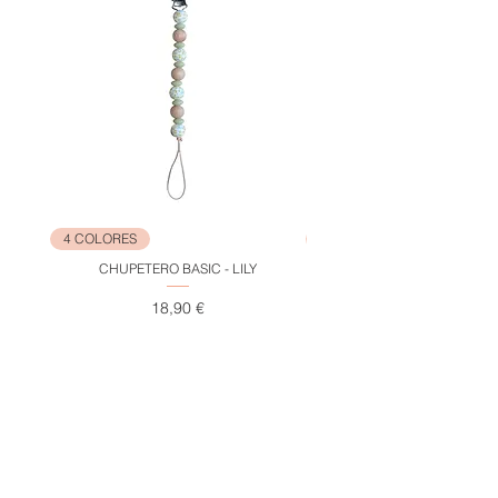
Europea.
4 COLORES
NEW
CHUPETERO BASIC - LILY
ARCO IRIS APILABLES - TR
Precio
18,90 €