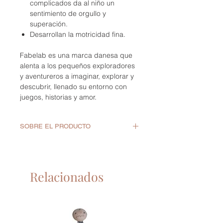
complicados da al niño un
sentimiento de orgullo y
superación.
Desarrollan la motricidad fina.
Fabelab es una marca danesa que
alenta a los pequeños exploradores
y aventureros a imaginar, explorar y
descubrir, llenado su entorno con
juegos, historias y amor.
SOBRE EL PRODUCTO
Puzzle de 50 piezas.
Edad recomendada: a partir de 5
años.
Relacionados
Material: cartón impreso.
Tamaño puzzle: 40 x 20cm.
(*) Este producto incluye
marcado CE de conformidad con
la legislación de la Unión