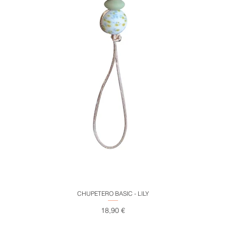
Vista rápida
CHUPETERO BASIC - LILY
Precio
18,90 €