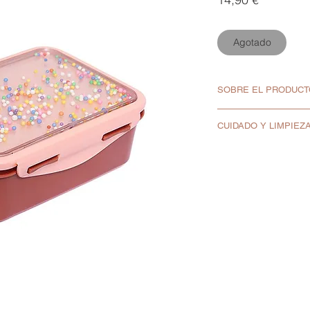
Agotado
SOBRE EL PRODUCT
Por el tipo de ci
CUIDADO Y LIMPIEZ
mayores de 6 año
Medidas: 17,5 x 
No apta para mic
Con cierres en cli
No poner en el c
Fabricado en PP 
El recipiente se p
Libre de BPA y P
40ºC en la bandej
Lavar la tapa por
transparente ante