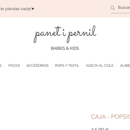
 te pierdas nada!
♥
S
PACKS
ACCESORIOS
ROPA Y TEXTIL
VUELTA AL COLE
ALIM
CAJA - POPS
Precio
14,90 €