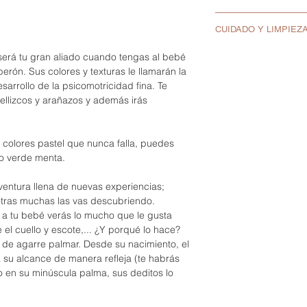
mamá mientras lo
Al recibir el prod
Fácil de limpiar.
CUIDADO Y LIMPIEZ
tienes alguna du
Cuentas blandas 
hola@panetiperni
Lavar antes del p
alimenticio.
 será tu gran aliado cuando tengas al bebé
En Panet i Perni
Lavar la silicona
Libre de: BPA, PV
erón. Sus colores y texturas le llamarán la
proporcionar pro
No se puede lavar 
Diseñado y fabri
sarrollo de la psicomotricidad fina. Te
cumplan con los 
No hervir ni ester
nacionales e imp
pellizcos y arañazos y además irás
Europea.
No morder el cier
Los collares de l
Cumple con la no
Guardar
lo
en un l
son un juguete.
Lleva cierre de s
Se recomienda re
 colores pastel que nunca falla, puedes
No morder el cierr
s o verde menta.
Con cordón de nyl
agradable al tact
entura llena de nuevas experiencias;
El collar de lacta
 otras muchas las vas descubriendo.
podemos dejar o 
 a tu bebé verás lo mucho que le gusta
Recomendamos re
te el cuello y escote,... ¿Y porqué lo hace?
io de agarre palmar. Desde su nacimiento, el
a su alcance de manera refleja (te habrás
 en su minúscula palma, sus deditos lo