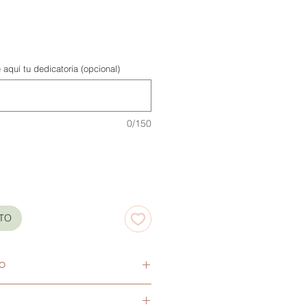
 aquí tu dedicatoria (opcional)
0/150
ITO
O
0 meses.
ara la comodidad del bebé y la