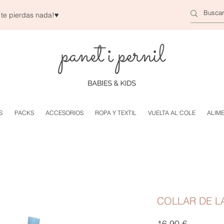
 te pierdas nada!
♥
S
PACKS
ACCESORIOS
ROPA Y TEXTIL
VUELTA AL COLE
ALIM
COLLAR DE L
Precio
16,90 €