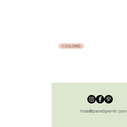
4 COLORES
hola@panetipernil.com