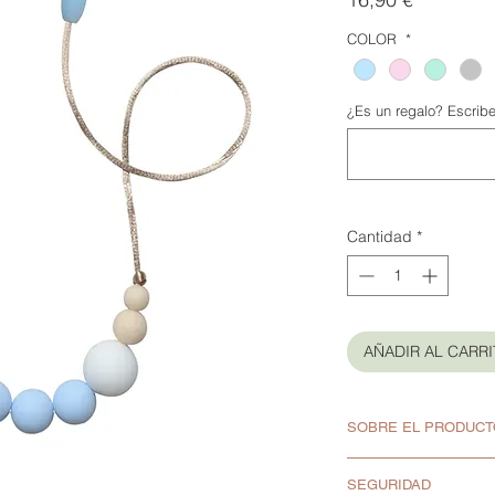
COLOR
*
¿Es un regalo? Escribe
Cantidad
*
AÑADIR AL CARR
SOBRE EL PRODUCT
Para bebés de +
SEGURIDAD
Logitud: 72 cm p