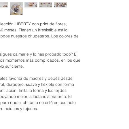
BIBS aconseja ca
tetina para una m
Estos chupetes s
semanas.
Con el 
Limpiar el chupe
los recién nacido
infla y agranda. 
caliente y jabón n
no se necesite un
comprar un chupet
No usar en micro
Diseñado y produ
ección LIBERTY con print de flores,
rechace esa tetin
No usar en lavavaj
-6 meses. Tienen un irresistible estilo
compró antes.
No dejar el chupe
todos nuestros chupeteros. Los colores de
cerca de una fuen
.
Cambiar el chupe
natural, sea de l
nsigues calmarle y lo has probado todo? El
con el uso contin
tos momentos más complicados, en los que
o suficiente.
etes favorita de madres y bebés desde
al, duradero, suave y flexible con forma
tilación. Imita la forma y los tejidos
poyando mejor la lactancia materna. El
 para que el chupete no esté en contacto
rritaciones y rojeces.