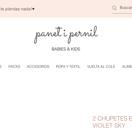
 te pierdas nada!
♥
S
PACKS
ACCESORIOS
ROPA Y TEXTIL
VUELTA AL COLE
ALIM
2 CHUPETES B
VIOLET SKY