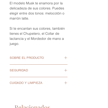
El modelo Musk te enamora por la
delicadeza de sus colores. Puedes
elegir entre dos tonos: melocotón o
marrón latte.
Si te encantan sus colores, también
tienes el Chupetero, el Collar de
lactancia y el Mordedor de mano a
juego.
SOBRE EL PRODUCTO
Para bebés de +2 meses.
SEGURIDAD
Medida aproximada sin figura
colgante: 40cm.
Al recibir el producto, revísalo con
Fácil de limpiar.
CUIDADO Y LIMPIEZA
cuidado y si tienes alguna duda
Cuentas de madera de haya
escríbenos a
Lavar antes del primer uso.
natural, sin tintes ni barnices.
hola@panetipernil.com.
Lavar la silicona a mano, con
Cuentas blandas 100%
En Panet i Pernil nos
agua y jabón neutro.
silicona de grado alimenticio.
comprometemos a proporcionar
Relacionados
Las cuentas y piezas de madera
Libre de: BPA, PVC, ftalatos,