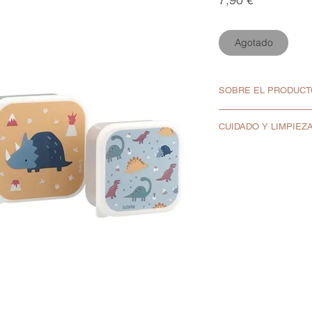
Agotado
SOBRE EL PRODUCT
Tamaños:
CUIDADO Y LIMPIEZ
Grande: 12 x 12 
ml.
El recipiente se p
Mediana: 10,5 x 1
40ºC en la bandej
Pequeña: 9 x 9 c
La tapa hay que 
Materiales:
perder su forma.
PP.
Libre de BPA.
Seguras para ali
No tiene cierre h
El recipiente se 
tapa.