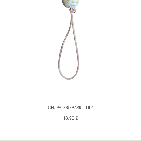
Vista rápida
CHUPETERO BASIC - LILY
Precio
18,90 €