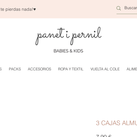
 te pierdas nada!
♥
S
PACKS
ACCESORIOS
ROPA Y TEXTIL
VUELTA AL COLE
ALIM
3 CAJAS ALM
Precio
7,90 €