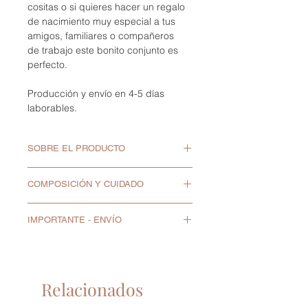
cositas o si quieres hacer un regalo
de nacimiento muy especial a tus
amigos, familiares o compañeros
de trabajo este bonito conjunto es
perfecto.
Producción y envío en 4-5 días
laborables.
SOBRE EL PRODUCTO
Está disponible en talla recién
COMPOSICIÓN Y CUIDADO
nacido 0-1 meses y en talla 1-3
meses.
100% algodón.
Hay 3 colores para elegir.
IMPORTANTE - ENVÍO
Lavado normal a máquina
Tiempo de producción: 4-5 días
máximo 30º.
Los textiles y ropa de la marca
laborables.
Tejido cómodo y muy suave.
MINUTUS son enviados
Los textiles y ropa de la marca
Diseñado y fabricado por Minutus
directamente por el fabricante, no
MINUTUS son enviados
en España.
Relacionados
por Panet i Pernil.
directamente por el fabricante, no
Producción y envío en 4-5 días
por Panet i Pernil.