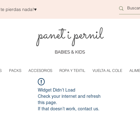
 te pierdas nada!
♥
S
PACKS
ACCESORIOS
ROPA Y TEXTIL
VUELTA AL COLE
ALIM
Widget Didn’t Load
Check your internet and refresh
this page.
If that doesn’t work, contact us.